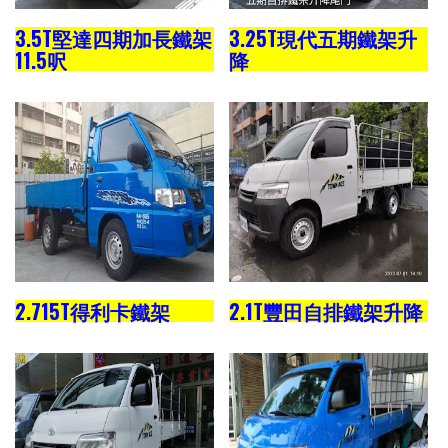
3.5T堅達四期加長鐵架
3.25T現代五期鐵架升
11.5呎
降
2.715T得利卡鐵架
2.1T豐田自排鐵架升降