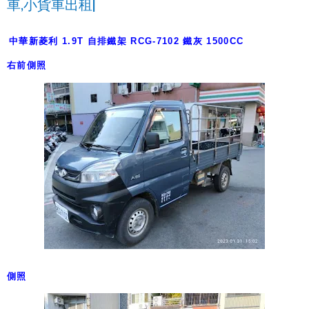
車,小貨車出租|
中華新菱利 1.9T 自排鐵架 RCG-7102 鐵灰 1500CC
右前側照
側照