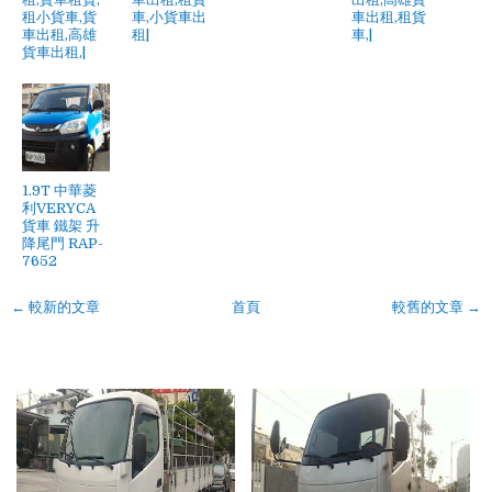
租小貨車,貨
車,小貨車出
車出租,租貨
車出租,高雄
租|
車,|
貨車出租,|
1.9T 中華菱
利VERYCA
貨車 鐵架 升
降尾門 RAP-
7652
← 較新的文章
首頁
較舊的文章 →