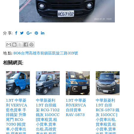
分 享:
地 點:
806台灣高雄市前鎮區凱旋三路319號
相關網頁:
1.9T 中華菱
中華新菱利
1.9T 中華菱
中華新菱利
利 VERYCA
1.9T 自排鐵
利VERYCA
1.9T 自排
藍色貨車 手
架 RCG-7102
自排貨車
RCS-5973 鐵
排鐵架 升降
鐵灰 1500CC
RAV-5873
灰 1500CC |
尾門 RCG-
|貨車租賃,租
小貨車出租,
7090 |租貨
小貨車,貨車
貨車租賃,租
車,小貨車出
出租,高雄貨
小貨車,貨車
租,貨車租賃,
車出租,租貨
出租,高雄貨