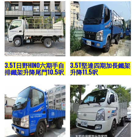
3.5T日野HINO六期手自
3.5T堅達四期加長鐵架
排鐵架升降尾門10.5呎
升降11.5呎