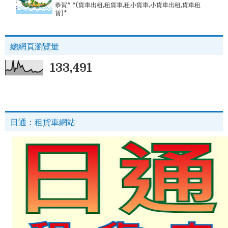
恭賀* *(貨車出租,租貨車,租小貨車,小貨車出租,貨車租
賃)*
總網頁瀏覽量
133,491
日通：租貨車網站