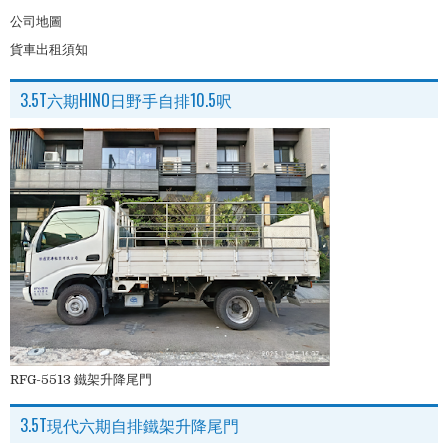
公司地圖
貨車出租須知
3.5T六期HINO日野手自排10.5呎
RFG-5513 鐵架升降尾門
3.5T現代六期自排鐵架升降尾門