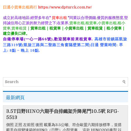
日通小貨車出租商行
https://www.dpturck.com.tw/
成立於高雄地區:經營多年在"
貨車出租
"同業以合理價錢,優質的服務態度,堅
持誠信用心正派的努力經營之下;在業界,
貨車出租,租貨車,小貨車出租,租小
貨車,貨車租賃
｜貨車出租｜租貨車｜小貨車出租｜貨車租賃｜租小貨車｜
建立優良口碑。
自備停車場(一心一路66號),歡迎開車前來租貨車.
高雄市前鎮區凱旋
三路319號(凱旋三路與二聖路三角窗隔壁第二間)日通 營業時間: 早
上: 8點 ~ 晚上 10點.
xn--
yetr70ei2mo5b,xn--
79q958gfqmo5b,xn--0mzs89a2qb,xn--
0mzr89amcq2h,xn--
79qq9vh4ytvq9nc,
最新網頁
3.5T日野HINO六期手自排鐵架升降尾門10.5呎 RFG-
5513
側照 正照 左前照 後照 載重為3.5公噸、符合歐盟六期排放標準，並搭
載手自排變速箱的HINO（日野）小型貨車 。這款 HINO200車型 以