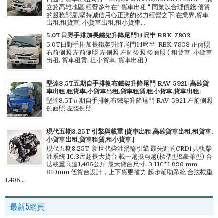
立於高雄地區:經營多年在" 貨車出租 " 同業以合理價錢,優質
的服務態度,堅持誠信用心正派的努力經營之下;在業界,貨車
出租,租貨車, 小貨車出租,租小貨車...
5.0T日野手排加長鐵架升降尾門14呎半 RBK-7803
5.0T日野手排加長鐵架升降尾門14呎半 RBK-7803 正面照
右前側照 左前側照 左側照 左側後照 後面照 ( 租貨車, 小貨車
出租, 貨車租賃, 租小貨車, 貨車出租 )
堅達3.5T五期自手排帆布鐵架升降尾門 RAV-5921 |高雄貨
車出租,租貨車,小貨車出租,貨車租賃,租小貨車,貨車出租,|
堅達3.5T五期自手排帆布鐵架升降尾門 RAV-5921 左前側照
側面照 左後側照
現代五期3.25T 引擎與載重 |貨車出租,高雄貨車出租,租貨車,
小貨車出租,貨車租賃,租小貨車,|
現代五期3.25T 新世代柴油渦輪引擎 最先進的CRDi 共軌柴
油系統 10.3尺超長大貨台 載一趟抵兩趟(標準型&豪華型) 合
法載重高達1,435公斤 最大貨台尺寸: 3,110*1,690 mm
810mm 低貨台設計，上下貨更省力 起步輔助系統 合法載重
1,435...
最新5網頁