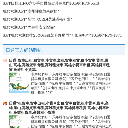
3.5T日野HINO六期手自排鐵架升降尾門10.5呎 RFG-5513
現代六期3.5T*高剛性底盤尚耐操*
現代六期3.5T*新世代CRDI柴油渦輪引擎*
現代六期3.5T*內裝與安全配備*
3.5T現代六期自排2500cc鐵架升降尾門*可加裝帆布*10.5呎*RFG-1371
日通官方網站聯結
日通-貨車出租,租貨車,小貨車出租,貨車租賃,租小貨車,貨車,鳳
山,高雄,高雄貨車出租,高雄租貨車,高雄小貨車出租,高雄貨車租
賃,高雄租小貨車,
客戶您們好： 馬年端午佳節 愉悅 祝福 平安快樂 日通
貨車租賃有限公司 恭賀
-
*客戶您們好： * *馬年端午
佳節 愉悅 * *祝福 平安快樂 * *日通貨車租賃有限公司
恭賀* *(貨車出租,租貨車,小貨車出租,**貨車租賃,**
租小貨車,**)*
日通*租貨車,貨車出租,小貨車出租,貨車租賃,租小貨車,貨車,高
雄,鳳山,高雄貨車出租,高雄租貨車,高雄貨車租賃,高雄小貨車出
租,高雄租貨車,高雄租小貨車
客戶您們好： 馬年端午佳節 愉悅 祝福 平安快樂 日通
貨車租賃有限公司 恭賀
-
*客戶您們好： * *馬年端午
佳節 愉悅 * *祝福 平安快樂 * *日通貨車租賃有限公司